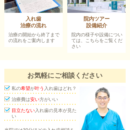
入れ歯
院内ツアー
治療の流れ
設備紹介
治療の開始から終了まで
院内の様子や設備につい
の流れをご案内します
ては、こちらをご覧くだ
さい
お気軽にご相談ください
私の
希望
が
叶う
入れ歯はどれ？
治療費は
安い
方がいい
目立たない
入れ歯の見本が見た
い