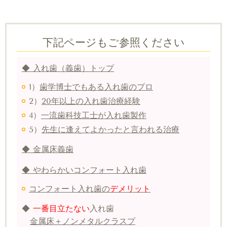
下記ページもご参照ください
◆ 入れ歯（義歯）トップ
1）
歯学博士でもある入れ歯のプロ
2）
20年以上の入れ歯治療経験
4）
一流歯科技工士が入れ歯製作
5）
先生に逢えてよかったと言われる治療
◆ 金属床義歯
◆ やわらかいコンフォート入れ歯
コンフォート入れ歯の
デメリット
◆
一番目立たない
入れ歯
金属床＋ノンメタルクラスプ