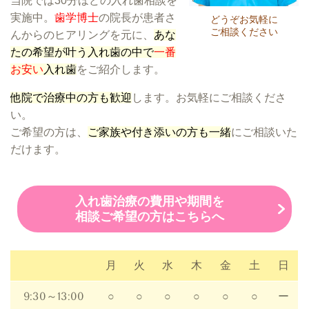
当院では30分ほどの入れ歯相談を
実施中。
歯学博士
の院長が患者さ
どうぞお気軽に
ご相談ください
んからのヒアリングを元に、
あな
たの希望が叶う入れ歯の中で
一番
お安い
入れ歯
をご紹介します。
他院で治療中の方も歓迎
します。お気軽にご相談くださ
い。
ご希望の方は、
ご家族や付き添いの方も一緒
にご相談いた
だけます。
入れ歯治療の費用や期間を
相談ご希望の方はこちらへ
月
火
水
木
金
土
日
9:30～13:00
○
○
○
○
○
○
ー