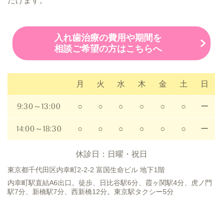
だけます。
入れ歯治療の費用や期間を
相談ご希望の方はこちらへ
月
火
水
木
金
土
日
9:30～13:00
○
○
○
○
○
○
ー
14:00～18:30
○
○
○
○
○
○
ー
休診日：日曜・祝日
東京都千代田区内幸町2-2-2 富国生命ビル 地下1階
内幸町駅直結A6出口。徒歩、日比谷駅6分、霞ヶ関駅4分、虎ノ門
駅7分、新橋駅7分、西新橋12分。東京駅タクシー5分