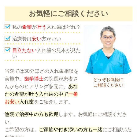
お気軽にご相談ください
私の
希望
が
叶う
入れ歯はどれ？
治療費は
安い
方がいい
目立たない
入れ歯の見本が見た
い
当院では30分ほどの入れ歯相談を
実施中。
歯学博士
の院長が患者さ
どうぞお気軽に
ご相談ください
んからのヒアリングを元に、
あな
たの希望が叶う入れ歯の中で
一番
お安い
入れ歯
をご紹介します。
他院で治療中の方も歓迎
します。お気軽にご相談くださ
い。
ご希望の方は、
ご家族や付き添いの方も一緒
にご相談いた