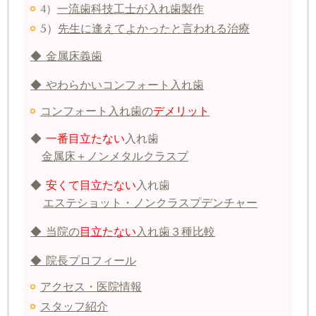
4）
一流歯科技工士が入れ歯製作
5）
先生に逢えてよかったと言われる治療
◆ 金属床義歯
◆ やわらかいコンフォート入れ歯
コンフォート入れ歯の
デメリット
◆
一番目立たない
入れ歯
金属床＋ノンメタルクラスプ
◆
安くて目立たない
入れ歯
エステショット・ノンクラスプデンチャー
◆ 当院の
目立たない
入れ歯３種比較
◆ 院長プロフィール
アクセス・医院情報
スタッフ紹介