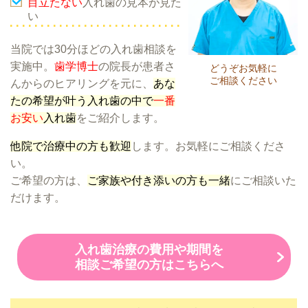
目立たない
入れ歯の見本が見た
い
当院では30分ほどの入れ歯相談を
実施中。
歯学博士
の院長が患者さ
どうぞお気軽に
ご相談ください
んからのヒアリングを元に、
あな
たの希望が叶う入れ歯の中で
一番
お安い
入れ歯
をご紹介します。
他院で治療中の方も歓迎
します。お気軽にご相談くださ
い。
ご希望の方は、
ご家族や付き添いの方も一緒
にご相談いた
だけます。
入れ歯治療の費用や期間を
相談ご希望の方はこちらへ