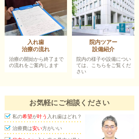
入れ歯
院内ツアー
治療の流れ
設備紹介
治療の開始から終了まで
院内の様子や設備につい
の流れをご案内します
ては、こちらをご覧くだ
さい
お気軽にご相談ください
私の
希望
が
叶う
入れ歯はどれ？
治療費は
安い
方がいい