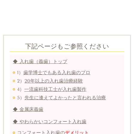
下記ページもご参照ください
◆ 入れ歯（義歯）トップ
1）
歯学博士でもある入れ歯のプロ
2）
20年以上の入れ歯治療経験
4）
一流歯科技工士が入れ歯製作
5）
先生に逢えてよかったと言われる治療
◆ 金属床義歯
◆ やわらかいコンフォート入れ歯
コンフォート入れ歯の
デメリット