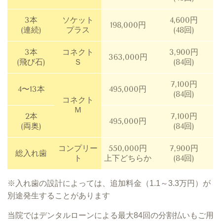
3本
ソケット
4,600円
198,000円
(連続)
プラス
(48回)
3本
コネクト
3,900円
363,000円
(飛び石)
Ｓ
(84回)
7,100円
4〜13本
495,000円
​(84回)
コネクト
Ｍ
2本
7,100円
495,000円
(両奥)
​(84回)
コンプリー
550,000円
7,900円
総入れ歯
ト
上下どちらか
​(84回)
※入れ歯の設計によっては、追加料金（1.1～3.3万円）が
別途発生することがあります
当院ではデンタルローンによる最大84回の分割払いもご用