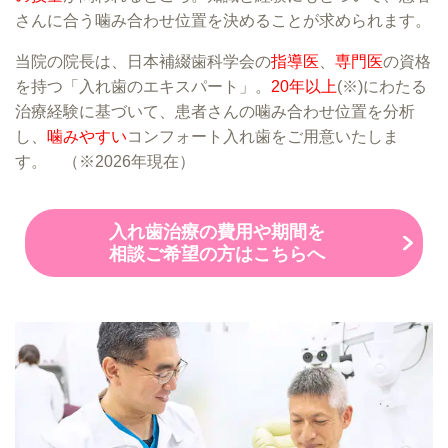
さんに合う噛み合わせ位置を決めることが求められます。
当院の院長は、日本補綴歯科学会の
指導医
、
専門医
の資格
を持つ「入れ歯のエキスパート」。
20年以上
(※)にわたる
治療経験に基づいて、患者さんの噛み合わせ位置を分析
し、
噛みやすい
コンフォート入れ歯をご用意いたしま
す。 （
※2026年現在）
入れ歯治療の費用や期間を
相談ご希望の方はこちらへ