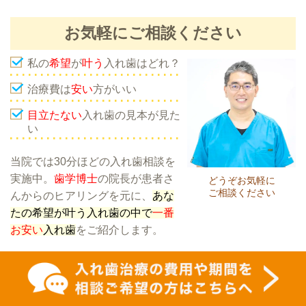
お気軽にご相談ください
私の
希望
が
叶う
入れ歯はどれ？
治療費は
安い
方がいい
目立たない
入れ歯の見本が見た
い
当院では30分ほどの入れ歯相談を
実施中。
歯学博士
の院長が患者さ
どうぞお気軽に
ご相談ください
んからのヒアリングを元に、
あな
たの希望が叶う入れ歯の中で
一番
お安い
入れ歯
をご紹介します。
他院で治療中の方も歓迎
します。お気軽にご相談くださ
い。
入れ歯の相談
ご希望の方は、
ご家族や付き添いの方も一緒
にご相談いた
（カウンセリング）