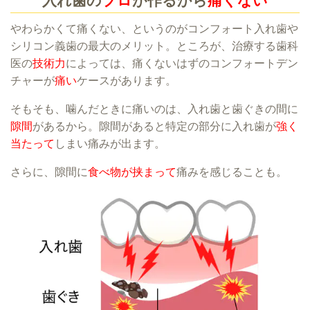
入れ歯の
プロ
が作るから
痛くない
やわらかくて痛くない、というのがコンフォート入れ歯や
シリコン義歯の最大のメリット。ところが、治療する歯科
医の
技術力
によっては、痛くないはずのコンフォートデン
チャーが
痛い
ケースがあります。
そもそも、噛んだときに痛いのは、入れ歯と歯ぐきの間に
隙間
があるから。隙間があると特定の部分に入れ歯が
強く
当たって
しまい痛みが出ます。
さらに、隙間に
食べ物が挟まって
痛みを感じることも。