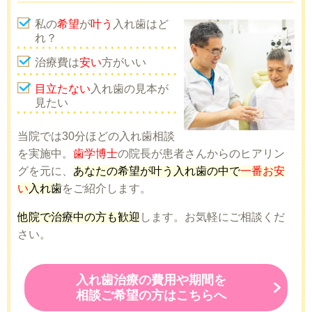
私の
希望
が
叶う
入れ歯はど
れ？
治療費は
安い
方がいい
目立たない
入れ歯の見本が
見たい
当院では30分ほどの入れ歯相談
を実施中。
歯学博士
の院長が患者さんからのヒアリン
グを元に、
あなたの希望が叶う入れ歯の中で
一番お安
い
入れ歯
をご紹介します。
他院で治療中の方も歓迎
します。お気軽にご相談くだ
さい。
入れ歯治療の費用や期間を
相談ご希望の方はこちらへ