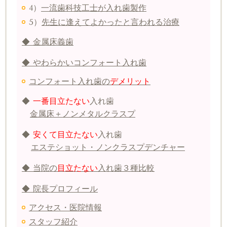
4）
一流歯科技工士が入れ歯製作
5）
先生に逢えてよかったと言われる治療
◆ 金属床義歯
◆ やわらかいコンフォート入れ歯
コンフォート入れ歯の
デメリット
◆
一番目立たない
入れ歯
金属床＋ノンメタルクラスプ
◆
安くて目立たない
入れ歯
エステショット・ノンクラスプデンチャー
◆ 当院の
目立たない
入れ歯３種比較
◆ 院長プロフィール
アクセス・医院情報
スタッフ紹介