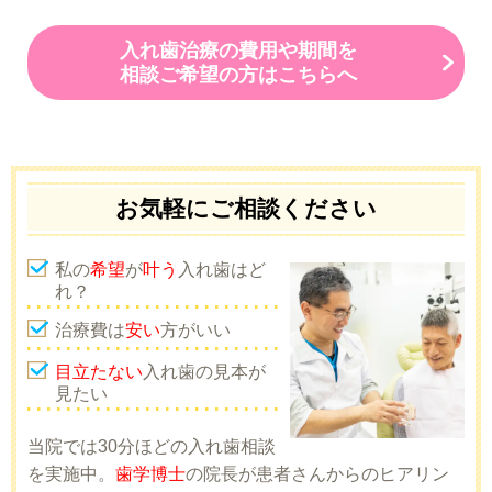
入れ歯治療の費用や期間を
相談ご希望の方はこちらへ
お気軽にご相談ください
私の
希望
が
叶う
入れ歯はど
れ？
治療費は
安い
方がいい
目立たない
入れ歯の見本が
見たい
当院では30分ほどの入れ歯相談
を実施中。
歯学博士
の院長が患者さんからのヒアリン