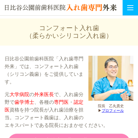
コンフォート入れ歯
（柔らかいシリコン入れ歯）
日比谷公園前歯科医院「入れ歯専門
外来」では、コンフォート入れ歯
（シリコン義歯）をご提供していま
す。
元
大学病院
の
外来医長
で、入れ歯分
野で
歯学博士
、各種の
専門医
・
認定
院長 乙丸貴史
医
資格を持つ院長が入れ歯治療を担
▶
プロフィール
当。コンフォート義歯は、入れ歯の
エキスパートである院長におまかせください。